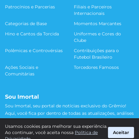
Patrocínios e Parcerias
Filiais e Parceiros
Internacionais
Categorias de Base
Momentos Marcantes
Hino e Cantos da Torcida
Uniformes e Cores do
Clube
Polêmicas e Controvérsias
Contribuições para o
Futebol Brasileiro
Ações Sociais e
Torcedores Famosos
Comunitárias
Sou Imortal
Sou Imortal, seu portal de notícias exclusivo do Grêmio!
Aqui, você fica por dentro de todas as atualizações, análises
e discussões sobre o Tricolor Gaúcho. Não perca nenhum
Usamos cookies para melhorar sua experiência.
detalhe da trajetória do nosso time rumo às vitórias!
Ao continuar, você aceita nossa
Política de
Aceitar
#Grêmio #SouImortal
Privacidade
.