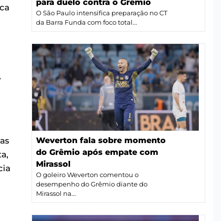
para duelo contra o Grêmio
ica
O São Paulo intensifica preparação no CT
da Barra Funda com foco total...
,
ias
Weverton fala sobre momento
do Grêmio após empate com
a,
Mirassol
cia
O goleiro Weverton comentou o
desempenho do Grêmio diante do
Mirassol na...