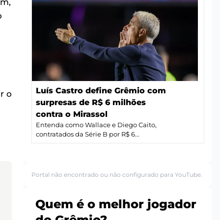
am,
o
Luís Castro define Grêmio com
r o
surpresas de R$ 6 milhões
u
contra o Mirassol
Entenda como Wallace e Diego Caito,
contratados da Série B por R$ 6...
Portal não encontrado ou não configurado para YouTube.
Quem é o melhor jogador
do Grêmio?