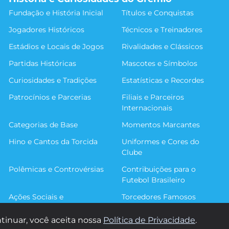
Fundação e História Inicial
Títulos e Conquistas
Jogadores Históricos
Técnicos e Treinadores
Estádios e Locais de Jogos
Rivalidades e Clássicos
Partidas Históricas
Mascotes e Símbolos
Curiosidades e Tradições
Estatísticas e Recordes
Patrocínios e Parcerias
Filiais e Parceiros
Internacionais
Categorias de Base
Momentos Marcantes
Hino e Cantos da Torcida
Uniformes e Cores do
Clube
Polêmicas e Controvérsias
Contribuições para o
Futebol Brasileiro
Ações Sociais e
Torcedores Famosos
Comunitárias
tinuar, você aceita nossa
Política de Privacidade
.
© 2026 Sou Imortal. Todos os direitos reservados.