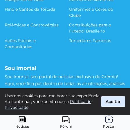
Hino e Cantos da Torcida
Uniformes e Cores do
Clube
Polêmicas e Controvérsias
Contribuições para o
Futebol Brasileiro
Ações Sociais e
Torcedores Famosos
Comunitárias
Sou Imortal
Sou Imortal, seu portal de notícias exclusivo do Grêmio!
Aqui, você fica por dentro de todas as atualizações, análises
e discussões sobre o Tricolor Gaúcho. Não perca nenhum
Usamos cookies para melhorar sua experiência.
detalhe da trajetória do nosso time rumo às vitórias!
Ao continuar, você aceita nossa
Política de
Aceitar
#Grêmio #SouImortal
Privacidade
.
suporte@sou-imortal.com.br
© 2026 Sou Imortal. Todos os direitos reservados.
Notícias
Fórum
Postar