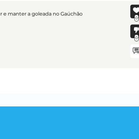
ar e manter a goleada no Gaúchão
0
0