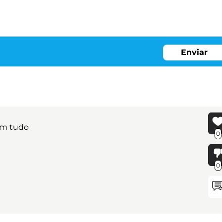
Enviar
com tudo
0
0