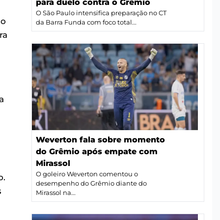
para duelo contra o Grêmio
O São Paulo intensifica preparação no CT
do
da Barra Funda com foco total...
ra
a
Weverton fala sobre momento
do Grêmio após empate com
Mirassol
O goleiro Weverton comentou o
o.
desempenho do Grêmio diante do
s
Mirassol na...