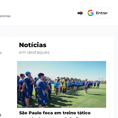
Entrar
istórias
Notícias
em destaques
o
São Paulo foca em treino tático
s