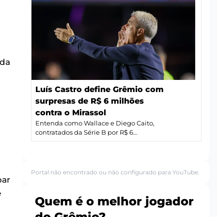
ada
Luís Castro define Grêmio com
surpresas de R$ 6 milhões
contra o Mirassol
Entenda como Wallace e Diego Caito,
contratados da Série B por R$ 6...
o
Portal não encontrado ou não configurado para YouTube.
par
e
Quem é o melhor jogador
do Grêmio?