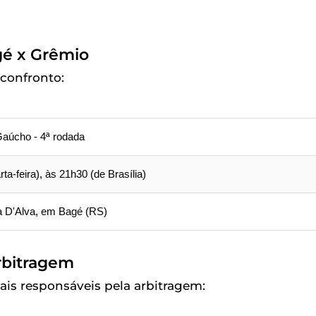
gé x Grêmio
confronto:
aúcho - 4ª rodada
ta-feira), às 21h30 (de Brasília)
la D'Alva, em Bagé (RS)
rbitragem
ais responsáveis pela arbitragem: