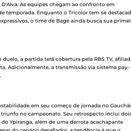
ela D'Alva. As equipes chegam ao confronto em
o de temporada. Enquanto o Tricolor tem se destaca
expressivos, o time de Bagé ainda busca sua primei
uelo, a partida terá cobertura pela RBS TV, afiliad
ta. Adicionalmente, a transmissão via sistema pay-
.
nstabilidade em seu começo de jornada no Gauchã
riunfo no campeonato. Seu retrospecto inclui doi
 do Ypiranga, além de uma derrota acachapante
esar do cenário desafiador, a tendência é que o