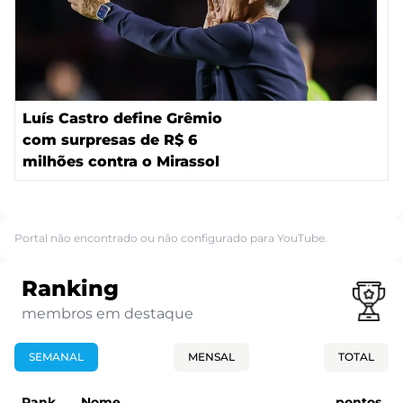
Luís Castro define Grêmio
com surpresas de R$ 6
milhões contra o Mirassol
Portal não encontrado ou não configurado para YouTube.
Ranking
membros em destaque
SEMANAL
MENSAL
TOTAL
Rank
Nome
pontos