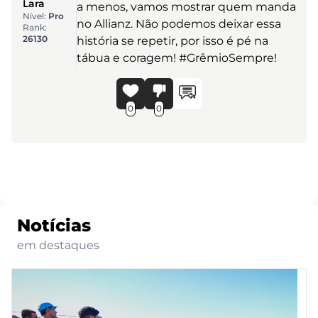
Lara
a menos, vamos mostrar quem manda
Nível:
Pro
no Allianz. Não podemos deixar essa
Rank:
26130
história se repetir, por isso é pé na
tábua e coragem! #GrêmioSempre!
0
0
Notícias
em destaques