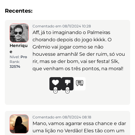
Recentes:
Comentado em 08/11/2024 10:28
Aff, já to imaginando o Palmeiras
chorando depois do jogo kkkk. O
Henriqu
Grêmio vai jogar como se não
e
houvesse amanhã! Se der ruim, só vou
Nível:
Pro
rir, mas se der bom, vai ser festa! Slk,
Rank:
32574
que venham os três pontos, na moral!
0
0
Comentado em 08/11/2024 08:18
Mano, vamos agarrar essa chance e dar
uma lição no Verdão! Eles tão com um