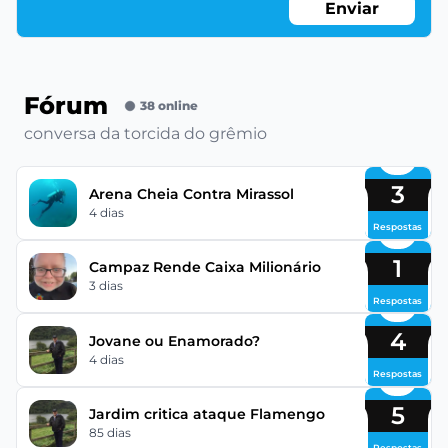
Enviar
Fórum
38 online
conversa da torcida do grêmio
3
Arena Cheia Contra Mirassol
4 dias
Respostas
1
Campaz Rende Caixa Milionário
3 dias
Respostas
4
Jovane ou Enamorado?
4 dias
Respostas
5
Jardim critica ataque Flamengo
85 dias
Respostas