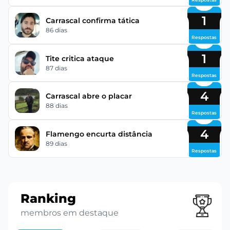
1
Carrascal confirma tática
86 dias
Respostas
1
Tite critica ataque
87 dias
Respostas
4
Carrascal abre o placar
88 dias
Respostas
4
Flamengo encurta distância
89 dias
Respostas
Ranking
membros em destaque