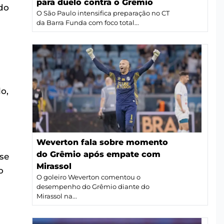
para duelo contra o Grêmio
do
O São Paulo intensifica preparação no CT
da Barra Funda com foco total...
o,
Weverton fala sobre momento
do Grêmio após empate com
ise
Mirassol
o
O goleiro Weverton comentou o
desempenho do Grêmio diante do
Mirassol na...