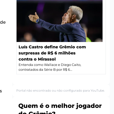
 de
Luís Castro define Grêmio com
surpresas de R$ 6 milhões
contra o Mirassol
Entenda como Wallace e Diego Caito,
contratados da Série B por R$ 6...
s
Portal não encontrado ou não configurado para YouTube.
Quem é o melhor jogador
do Grêmio?