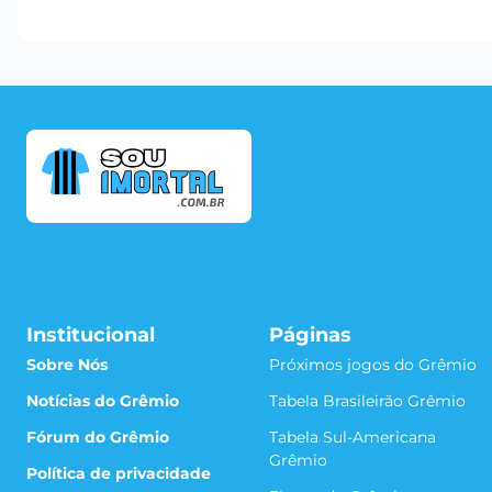
Institucional
Páginas
Sobre Nós
Próximos jogos do Grêmio
Notícias do Grêmio
Tabela Brasileirão Grêmio
Fórum do Grêmio
Tabela Sul-Americana
Grêmio
Política de privacidade