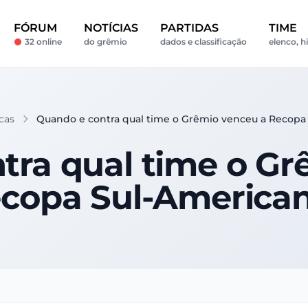
FÓRUM
NOTÍCIAS
PARTIDAS
TIME
32 online
do grêmio
dados e classificação
elenco, hi
icas
Quando e contra qual time o Grêmio venceu a Recopa
tra qual time o Gr
copa Sul-America