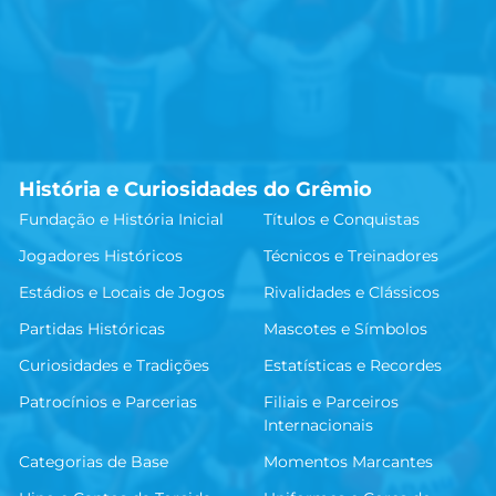
História e Curiosidades do Grêmio
Fundação e História Inicial
Títulos e Conquistas
Jogadores Históricos
Técnicos e Treinadores
Estádios e Locais de Jogos
Rivalidades e Clássicos
Partidas Históricas
Mascotes e Símbolos
Curiosidades e Tradições
Estatísticas e Recordes
Patrocínios e Parcerias
Filiais e Parceiros
Internacionais
Categorias de Base
Momentos Marcantes