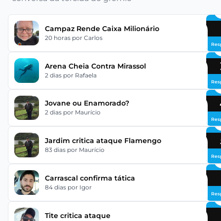
Campaz Rende Caixa Milionário
20 horas
por Carlos
Res
Arena Cheia Contra Mirassol
2 dias
por Rafaela
Res
Jovane ou Enamorado?
2 dias
por Maurício
Res
Jardim critica ataque Flamengo
83 dias
por Maurício
Res
Carrascal confirma tática
84 dias
por Igor
Res
Tite critica ataque