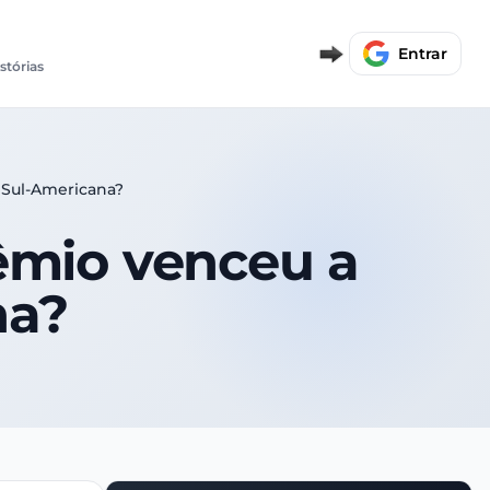
Entrar
stórias
 Sul-Americana?
êmio venceu a
na?