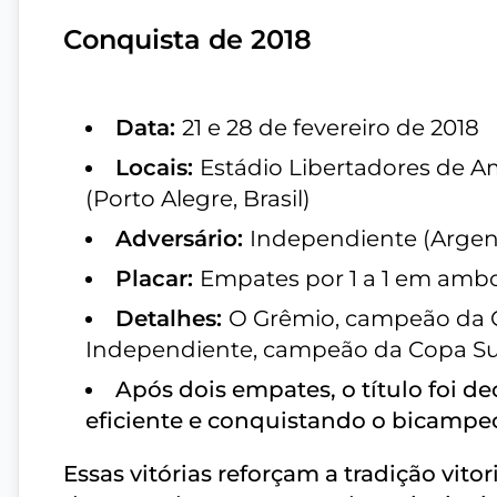
Conquista de 2018
Data:
21 e 28 de fevereiro de 2018
Locais:
Estádio Libertadores de A
(Porto Alegre, Brasil)
Adversário:
Independiente (Argen
Placar:
Empates por 1 a 1 em ambos
Detalhes:
O Grêmio, campeão da C
Independiente, campeão da Copa Su
Após dois empates, o título foi d
eficiente e conquistando o bicampe
Essas vitórias reforçam a tradição vito