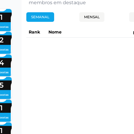
membros em destaque
1
SEMANAL
MENSAL
postas
Rank
Nome
2
postas
4
postas
5
postas
1
postas
1