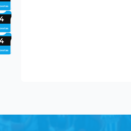
postas
4
postas
4
postas