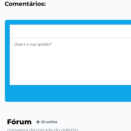
Comentários:
Fórum
32 online
conversa da torcida do grêmio