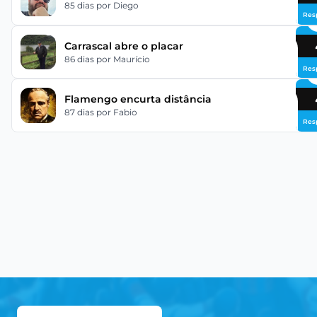
85 dias
por Diego
Res
Carrascal abre o placar
86 dias
por Maurício
Res
Flamengo encurta distância
87 dias
por Fabio
Res